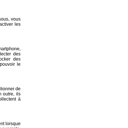
ssous, vous
ctiver les
smartphone,
lecter des
tocker des
pouvoir le
ctionner de
outre, ils
ollectent à
nt lorsque