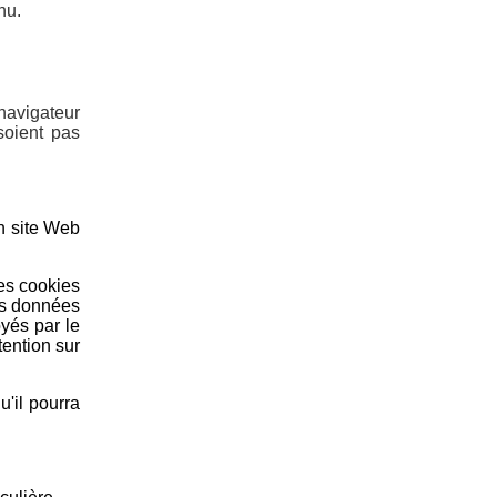
nu.
navigateur
soient pas
un site Web
Les cookies
les données
oyés par le
tention sur
'il pourra