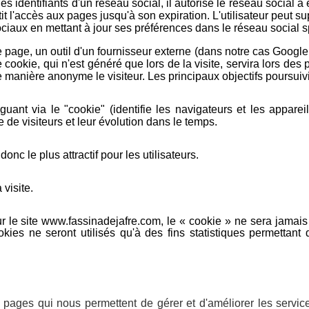
les identifiants d'un réseau social, il autorise le réseau social à 
it l'accès aux pages jusqu'à son expiration. L'utilisateur peut s
ciaux en mettant à jour ses préférences dans le réseau social s
e page, un outil d'un fournisseur externe (dans notre cas Google
e cookie, qui n'est généré que lors de la visite, servira lors des
 manière anonyme le visiteur. Les principaux objectifs poursuivi
guant via le "cookie" (identifie les navigateurs et les apparei
de visiteurs et leur évolution dans le temps.
onc le plus attractif pour les utilisateurs.
 visite.
sur le site www.fassinadejafre.com, le « cookie » ne sera jamai
kies ne seront utilisés qu'à des fins statistiques permettant d
s pages qui nous permettent de gérer et d'améliorer les service