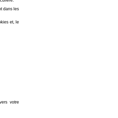
culière.
t dans les
ies et, le
vers votre