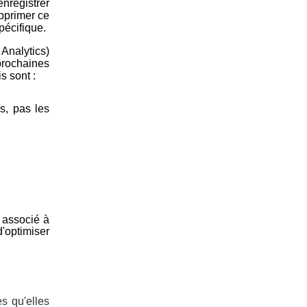
enregistrer
upprimer ce
pécifique.
 Analytics)
 prochaines
s sont :
ls, pas les
s associé à
'optimiser
s qu'elles