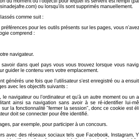
ion du moment où l'objectif pour lequel ils servent est rempli (p
assinadejafre.com) ou lorsqu'ils sont supprimés manuellement.
 classés comme suit :
préférences pour les outils présents sur les pages, vous n'ave
ologie comprend :
otre navigateur.
ur savoir dans quel pays vous vous trouvez lorsque vous navig
ur guider le contenu vers votre emplacement.
t générés une fois que l'utilisateur s'est enregistré ou a ensu
ages avec les objectifs suivants :
e, le navigateur ou l'ordinateur et qu'à un autre moment ou un au
ilitant ainsi sa navigation sans avoir à se ré-identifier lui-
e sur la fonctionnalité "fermer la session", donc ce cookie est él
ateur doit se connecter pour être identifié.
 pages, par exemple, pour participer à un concours.
eurs avec des réseaux sociaux tels que Facebook, Instagram, 