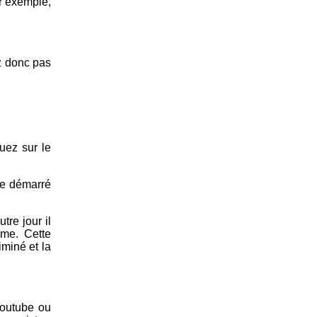
ar exemple,
z donc pas
uez sur le
ite démarré
tre jour il
même. Cette
iminé et la
Youtube ou