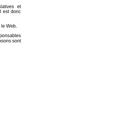
latives et
l est donc
a le Web.
esponsables
posons sont