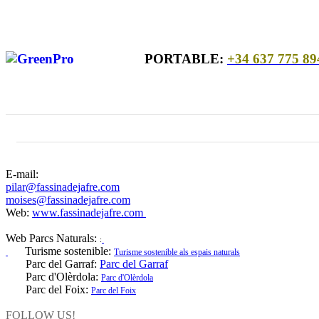
PORTABLE:
+34 637 775 89
E-mail:
pilar@fassinadejafre.com
moises@fassinadejafre.com
Web:
www.fassinadejafre.com
Web Parcs Naturals:
:
Turisme sostenible:
Turisme sostenible als espais naturals
Parc del Garraf:
Parc del Garraf
Parc d'Olèrdola:
Parc d'Olèrdola
Parc del Foix:
Parc del Foix
FOLLOW US!