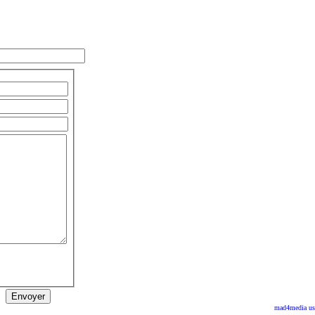
mad4media
us