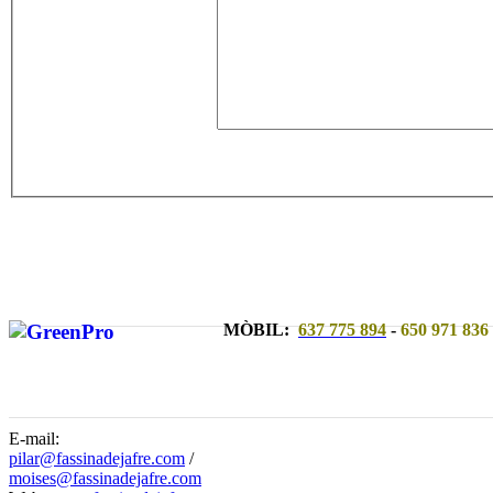
MÒBIL:
637 775 894
-
650 971 836
E-mail:
pilar@fassinadejafre.com
/
moises@fassinadejafre.com