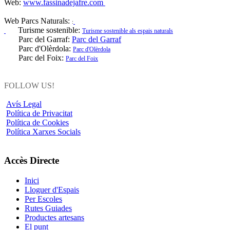
Web:
www.fassinadejafre.com
Web Parcs Naturals:
:
Turisme sostenible:
Turisme sostenible als espais naturals
Parc del Garraf:
Parc del Garraf
Parc d'Olèrdola:
Parc d'Olèrdola
Parc del Foix:
Parc del Foix
FOLLOW US!
Avís Legal
Política de Privacitat
Política de Cookies
Política Xarxes Socials
Accès Directe
Inici
Lloguer d'Espais
Per Escoles
Rutes Guiades
Productes artesans
El punt