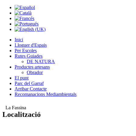
Inici
Lloguer d'Espais
Per Escoles
Rutes Guiades
DE NATURA
Productes artesans
Obrador
El punt
Parc del Garraf
Arribar Contacte
Recomanacions Mediambientals
La Fassina
Localització