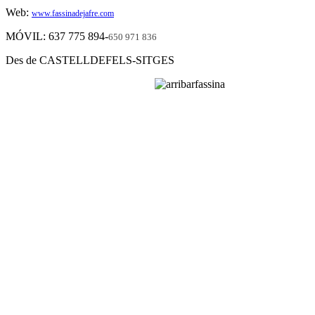
Web:
www.fassinadejafre.com
MÓVIL: 637 775 894-
650 971 836
Des de CASTELLDEFELS-SITGES