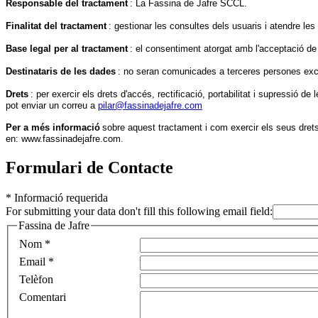
Responsable del tractament
: La Fassina de Jafre SCCL.
Finalitat del tractament
: gestionar les consultes dels usuaris i atendre les 
Base legal per al tractament
: el consentiment atorgat amb l'acceptació de
Destinataris de les dades
: no seran comunicades a terceres persones exce
Drets
: per exercir els drets d'accés, rectificació, portabilitat i supressió d
pot enviar un correu a
pilar@fassinadejafre.com
Per a més informació
sobre aquest tractament i com exercir els seus drets
en:
www.fassinadejafre.com
.
Formulari de Contacte
*
Informació requerida
For submitting your data don't fill this following email field:
Fassina de Jafre
Nom
*
Email
*
Telèfon
Comentari