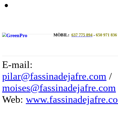
MÒBIL:
637 775 894
-
650 971 836
E-mail:
pilar@fassinadejafre.com
/
moises@fassinadejafre.com
Web:
www.fassinadejafre.c