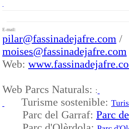
E-mail:
pilar@fassinadejafre.com
/
moises@fassinadejafre.com
Web:
www.fassinadejafre.c
Web Parcs Naturals:
:
Turisme sostenible:
Turis
Parc del Garraf:
Parc de
Parc d'Olèrdola:
Parc d'Ol